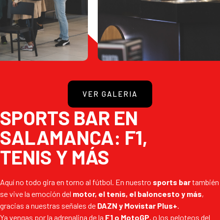
VER GALERIA
SPORTS BAR EN
SALAMANCA: F1,
TENIS Y MÁS
Aquí no todo gira en torno al fútbol. En nuestro
sports bar
también
se vive la emoción del
motor, el tenis, el baloncesto y más
,
gracias a nuestras señales de
DAZN y Movistar Plus+
.
Ya vengas por la adrenalina de la
F1 o MotoGP
, o los peloteos del