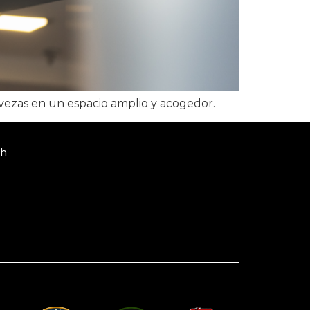
rvezas en un espacio amplio y acogedor.
4h