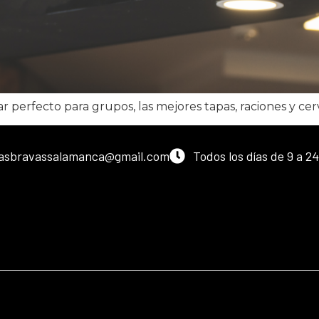
r perfecto para grupos, las mejores tapas, raciones y ce
lasbravassalamanca@gmail.com
Todos los días de 9 a 2