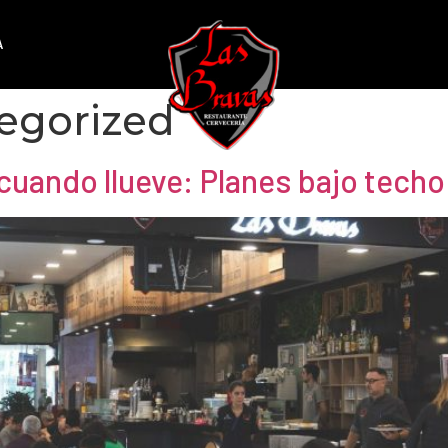
A
egorized
uando llueve: Planes bajo techo